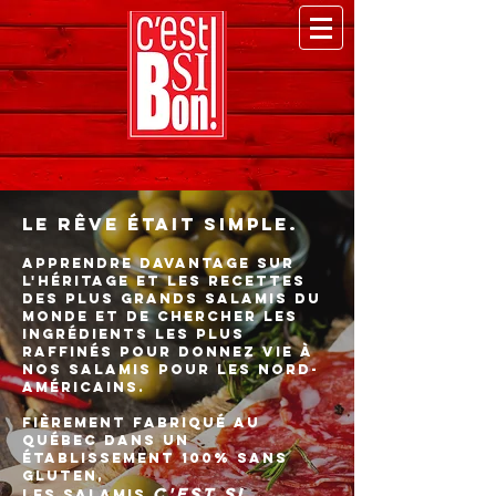
Le rêve était simple.
apprendre davantage sur
l'héritage et les recettes
des plus grands salamis du
monde et de chercher les
ingrédients les plus
raffinés pour donnez vie à
nos salamis pour les Nord-
Américains.
Fièrement fabriqué au
Québec dans un
établissement 100% sans
gluten,
C'est Si
les salamis