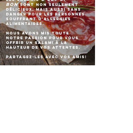
Bon
sont non seulement
délicieux, mais aussi sans
danger
pour les personnes
souffrant d'allergies
alimentaires.
nous avons mis toute
notre passion pour vous
offrir un salami
À
la
hauteur de vos attentes.
partagez-les avec vos amis!
Charcuterie C'est Si Bon 2019